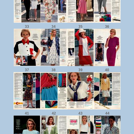
33
34
35
36
37
38
39
40
41
42
43
44