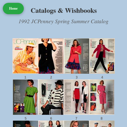
Catalogs & Wishbooks
Home
1992 JCPenney Spring Summer Catalog
1
2
3
4
5
6
7
8