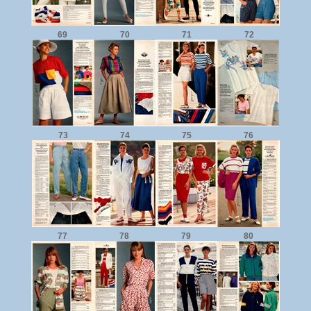
69
70
71
72
73
74
75
76
77
78
79
80