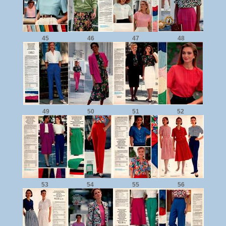
45
46
47
48
49
50
51
52
53
54
55
56